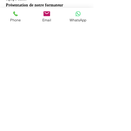
Présentation de notre formateur
Monsieur Rodriguez Duméus est détenteur d'un 
baccalauréat en administration des affaires et 
Phone
Email
WhatsApp
membre de l'Ordre des Administrateurs Agréés 
du Québec. Il a accumulé plusieurs années 
d'expériences dans la gestion d'équipes 
multiculturelles et intergénérationnelles, gestion 
des organisations etc.
À l’automne prochain, il débute sa Maîtrise en 
gestion des personnes en milieu de travail à 
l'Université Québec à Rimouski.
Nous vous invitons à vous inscrire et y participer.
Votre équipe est votre refflet!
Afficher plus
Partager cet événement